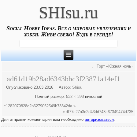
SHIsu.ru
Social Hobby Ideas. Все о мировых увлечениях и
хобби. Живи свежо! Будь в тренде!
←
Торт «Южная ночь»
ad61d19b28ad6343bbc3f23871a14ef1
Опубликовано
23.03.2016
|
Автор:
Shisu
Полный размер:
532 × 398
пикселей
c1282079828c2b6279052549b73342da
»
«
df77c27a3c2d43dd743c67349474d735
Для отправки комментария вам необходимо
авторизоваться
.