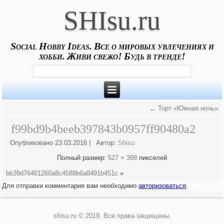
SHIsu.ru
Social Hobby Ideas. Все о мировых увлечениях и
хобби. Живи свежо! Будь в тренде!
←
Торт «Южная ночь»
f99bd9b4beeb397843b0957ff90480a2
Опубликовано
23.03.2016
|
Автор:
Shisu
Полный размер:
527 × 398
пикселей
bb39d76461260a8c4588b6a8491b451c
»
Для отправки комментария вам необходимо
авторизоваться
.
shisu.ru © 2019. Все права защищены.