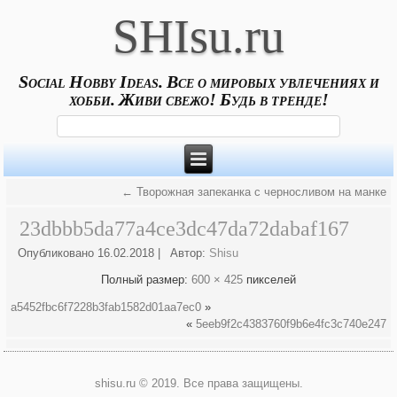
SHIsu.ru
Social Hobby Ideas. Все о мировых увлечениях и
хобби. Живи свежо! Будь в тренде!
←
Творожная запеканка с черносливом на манке
23dbbb5da77a4ce3dc47da72dabaf167
Опубликовано
16.02.2018
|
Автор:
Shisu
Полный размер:
600 × 425
пикселей
a5452fbc6f7228b3fab1582d01aa7ec0
»
«
5eeb9f2c4383760f9b6e4fc3c740e247
shisu.ru © 2019. Все права защищены.