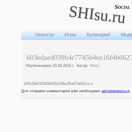
SHIsu.ru
Social
Новости
Игры
Кулинария
Моде
603edaed039b4c7745b4ee16f4b662
Опубликовано
23.03.2016
|
Автор:
Shisu
193c56b783d0bb00c54ba35a47a642ca
»
Для отправки комментария вам необходимо
авторизоваться
.