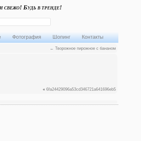
и свежо! Будь в тренде!
е
Фотография
Шопинг
Контакты
←
Творожное пирожное с бананом
«
6fa24429096a53cd346721a641696eb5