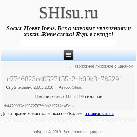
SHIsu.ru
Social Hobby Ideas. Все о мировых увлечениях и
хобби. Живи свежо! Будь в тренде!
←
Творожное пирожное с бананом
c7746823cd0527155a2ab00b3c78529f
Опубликовано
23.03.2016
|
Автор:
Shisu
Полный размер:
600 × 399
пикселей
daf479936a19672787fa9b215712ca5d
»
Для отправки комментария вам необходимо
авторизоваться
.
shisu.ru © 2019. Все права защищены.