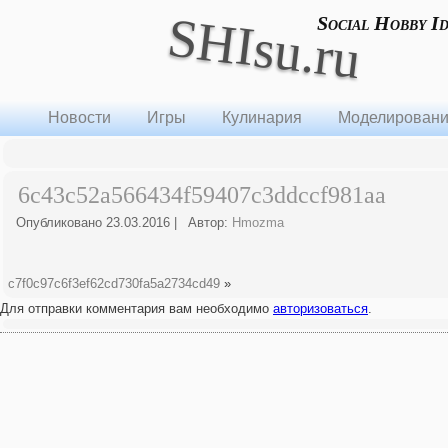
SHIsu.ru
Social Hobby I
Новости
Игры
Кулинария
Моделирован
6c43c52a566434f59407c3ddccf981aa
Опубликовано
23.03.2016
|
Автор:
Hmozma
c7f0c97c6f3ef62cd730fa5a2734cd49
»
Для отправки комментария вам необходимо
авторизоваться
.