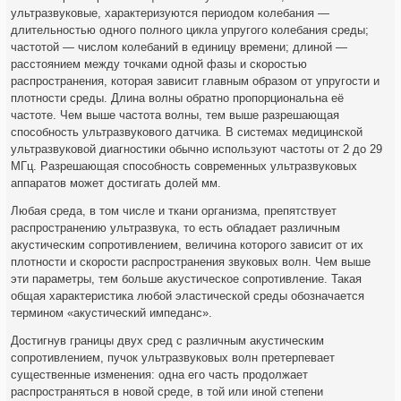
ультразвуковые, характеризуются периодом колебания —
длительностью одного полного цикла упругого колебания среды;
частотой — числом колебаний в единицу времени; длиной —
расстоянием между точками одной фазы и скоростью
распространения, которая зависит главным образом от упругости и
плотности среды. Длина волны обратно пропорциональна её
частоте. Чем выше частота волны, тем выше разрешающая
способность ультразвукового датчика. В системах медицинской
ультразвуковой диагностики обычно используют частоты от 2 до 29
МГц. Разрешающая способность современных ультразвуковых
аппаратов может достигать долей мм.
Любая среда, в том числе и ткани организма, препятствует
распространению ультразвука, то есть обладает различным
акустическим сопротивлением, величина которого зависит от их
плотности и скорости распространения звуковых волн. Чем выше
эти параметры, тем больше акустическое сопротивление. Такая
общая характеристика любой эластической среды обозначается
термином «акустический импеданс».
Достигнув границы двух сред с различным акустическим
сопротивлением, пучок ультразвуковых волн претерпевает
существенные изменения: одна его часть продолжает
распространяться в новой среде, в той или иной степени