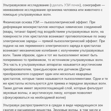
Ультразвуковое исследование (
сделать УЗИ почек
), сонография —
неинвазивное исследование организма человека или животного с
помощью ультразвуковых волн.
Физическая основа УЗИ — пьезоэлектрический эффект. При
деформации монокристаллов некоторых химических соединений
(кварц, титанат бария) под воздействием ультразвуковых волн, на
поверхности этих кристаллов возникают противоположные по знаку
электрические заряды — прямой пьезоэлектрический эффект. При
подаче на них переменного электрического заряда в кристаллах
возникают механические колебания с излучением ультразвуковых
волн. Таким образом, один и тот же пьезоэлемент может быть
попеременно то приёмником, то источником ультразвуковых волн.
Эта часть в ультразвуковых аппаратах называется акустическим
преобразователем, трансдьюсером или датчиком.(Датчик
преобразователя содержит один или несколько кварцевых
кристаллов, которые также называются пьезоэлементами. Одни и те
же кристаллы используются для приема и передачи звуковых волн.
Также датчик имеет звукопоглощающий слой, которые фильтрует
звуковые волны, и акустическую линзу, которая позволяет
сфокусироваться на необходимой волне)
Ультразвук распространяется в средах в виде чередующихся зон
сжатия и расширения вещества. Звуковые волны, в том числе и