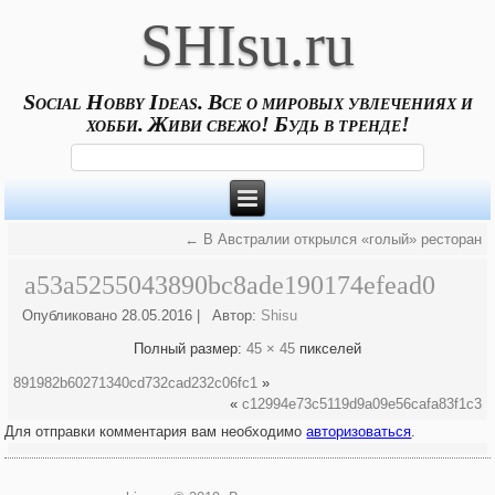
SHIsu.ru
Social Hobby Ideas. Все о мировых увлечениях и
хобби. Живи свежо! Будь в тренде!
←
В Австралии открылся «голый» ресторан
a53a5255043890bc8ade190174efead0
Опубликовано
28.05.2016
|
Автор:
Shisu
Полный размер:
45 × 45
пикселей
891982b60271340cd732cad232c06fc1
»
«
c12994e73c5119d9a09e56cafa83f1c3
Для отправки комментария вам необходимо
авторизоваться
.