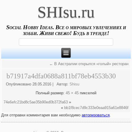
SHIsu.ru
Social Hobby Ideas. Все о мировых увлечениях и
хобби. Живи свежо! Будь в тренде!
←
В Австралии открылся «голый» ресторан
b71917a4dfa0688a811bf78eb4553b30
Опубликовано
28.05.2016
|
Автор:
Shisu
Полный размер:
45 × 45
пикселей
74e6efc21bd8c5ae35b90ed0b372fa63
»
«
bb1f8cec7d9c333e0eaa915a61e8846f
Для отправки комментария вам необходимо
авторизоваться
.