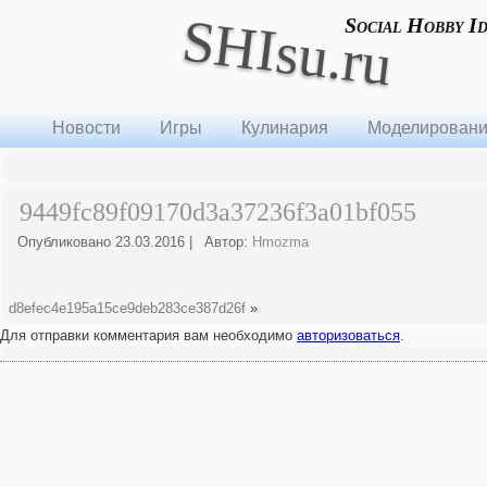
SHIsu.ru
Social Hobby I
Новости
Игры
Кулинария
Моделирован
9449fc89f09170d3a37236f3a01bf055
Опубликовано
23.03.2016
|
Автор:
Hmozma
d8efec4e195a15ce9deb283ce387d26f
»
Для отправки комментария вам необходимо
авторизоваться
.