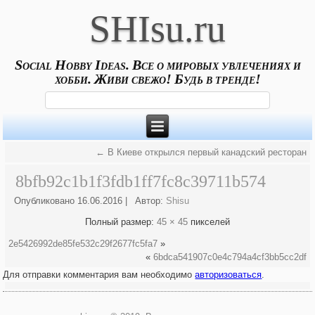
SHIsu.ru
Social Hobby Ideas. Все о мировых увлечениях и
хобби. Живи свежо! Будь в тренде!
←
В Киеве открылся первый канадский ресторан
8bfb92c1b1f3fdb1ff7fc8c39711b574
Опубликовано
16.06.2016
|
Автор:
Shisu
Полный размер:
45 × 45
пикселей
2e5426992de85fe532c29f2677fc5fa7
»
«
6bdca541907c0e4c794a4cf3bb5cc2df
Для отправки комментария вам необходимо
авторизоваться
.