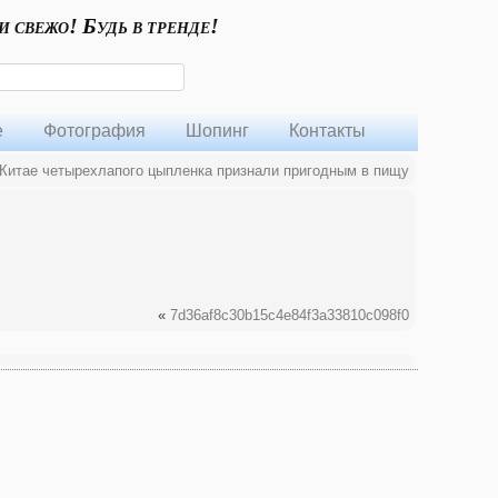
и свежо! Будь в тренде!
е
Фотография
Шопинг
Контакты
Китае четырехлапого цыпленка признали пригодным в пищу
«
7d36af8c30b15c4e84f3a33810c098f0