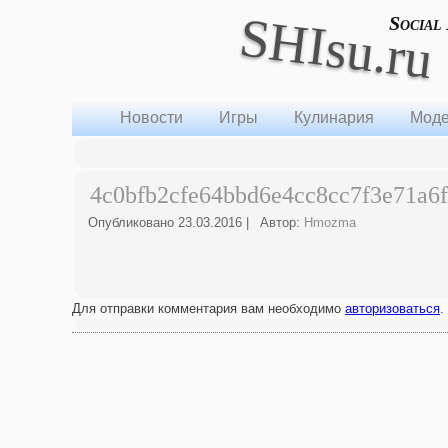
SHIsu.ru
Social
Новости
Игры
Кулинария
Моде
4c0bfb2cfe64bbd6e4cc8cc7f3e71a6f
Опубликовано
23.03.2016
|
Автор:
Hmozma
Для отправки комментария вам необходимо
авторизоваться
.