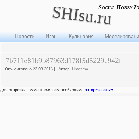
SHIsu.ru
Social Hobby I
Новости
Игры
Кулинария
Моделирован
7b711e81b9b87963d178f5d5229c942f
Опубликовано
23.03.2016
|
Автор:
Hmozma
Для отправки комментария вам необходимо
авторизоваться
.