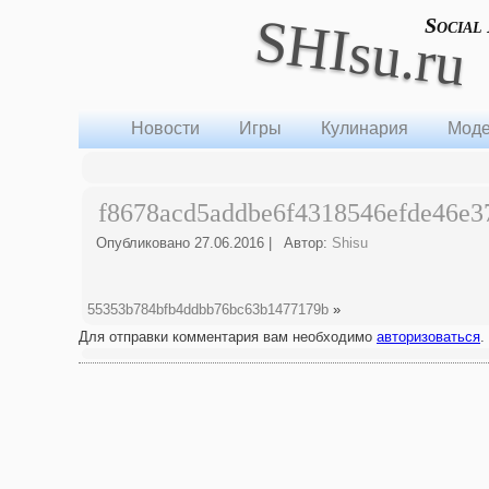
SHIsu.ru
Social
Новости
Игры
Кулинария
Моде
f8678acd5addbe6f4318546efde46e3
Опубликовано
27.06.2016
|
Автор:
Shisu
55353b784bfb4ddbb76bc63b1477179b
»
Для отправки комментария вам необходимо
авторизоваться
.