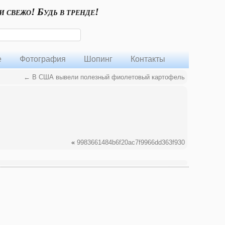
и свежо! Будь в тренде!
е
Фотография
Шопинг
Контакты
←
В США вывели полезный фиолетовый картофель
«
9983661484b6f20ac7f9966dd363f930