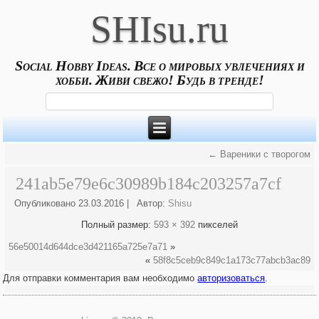
SHIsu.ru
Social Hobby Ideas. Все о мировых увлечениях и
хобби. Живи свежо! Будь в тренде!
←
Вареники с творогом
241ab5e79e6c30989b184c203257a7cf
Опубликовано
23.03.2016
|
Автор:
Shisu
Полный размер:
593 × 392
пикселей
56e50014d644dce3d421165a725e7a71
»
«
58f8c5ceb9c849c1a173c77abcb3ac89
Для отправки комментария вам необходимо
авторизоваться
.