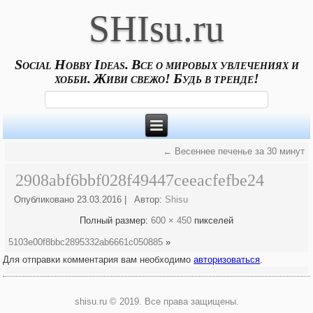
SHIsu.ru
Social Hobby Ideas. Все о мировых увлечениях и
хобби. Живи свежо! Будь в тренде!
←
Весеннее печенье за 30 минут
2908abf6bbf028f49447ceeacfefbe24
Опубликовано
23.03.2016
|
Автор:
Shisu
Полный размер:
600 × 450
пикселей
5103e00f8bbc2895332ab6661c050885
»
Для отправки комментария вам необходимо
авторизоваться
.
shisu.ru © 2019. Все права защищены.