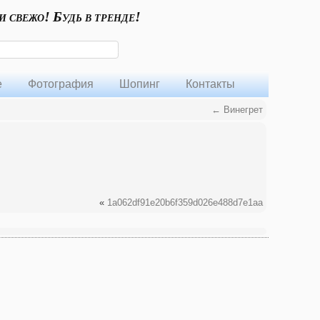
и свежо! Будь в тренде!
е
Фотография
Шопинг
Контакты
←
Винегрет
«
1a062df91e20b6f359d026e488d7e1aa