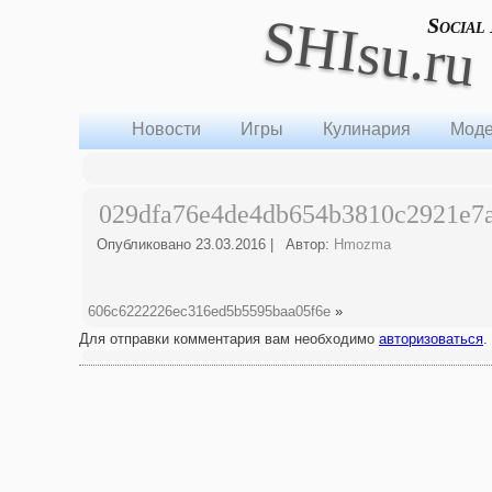
SHIsu.ru
Social
Новости
Игры
Кулинария
Моде
029dfa76e4de4db654b3810c2921e7
Опубликовано
23.03.2016
|
Автор:
Hmozma
606c6222226ec316ed5b5595baa05f6e
»
Для отправки комментария вам необходимо
авторизоваться
.