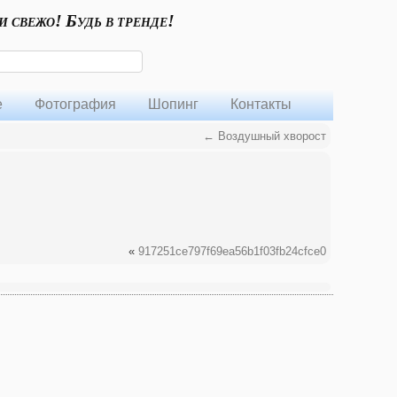
и свежо! Будь в тренде!
е
Фотография
Шопинг
Контакты
←
Воздушный хворост
«
917251ce797f69ea56b1f03fb24cfce0