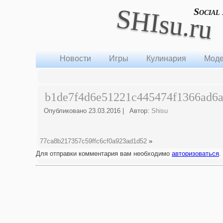
SHIsu.ru
Social
Новости
Игры
Кулинария
Моде
b1de7f4d6e51221c445474f1366ad6
Опубликовано
23.03.2016
|
Автор:
Shisu
77ca8b217357c59ffc6cf0a923ad1d52
»
Для отправки комментария вам необходимо
авторизоваться
.