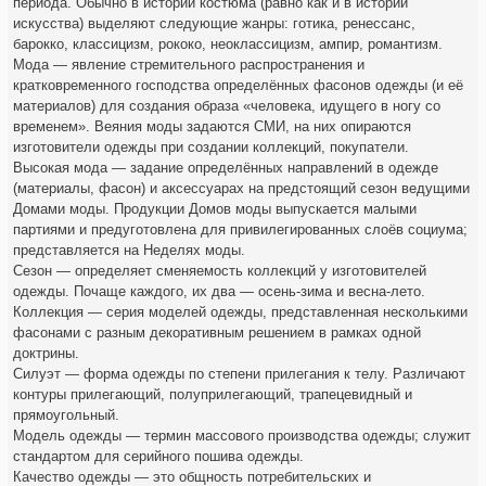
периода. Обычно в истории костюма (равно как и в истории
искусства) выделяют следующие жанры: готика, ренессанс,
барокко, классицизм, рококо, неоклассицизм, ампир, романтизм.
Мода — явление стремительного распространения и
кратковременного господства определённых фасонов одежды (и её
материалов) для создания образа «человека, идущего в ногу со
временем». Веяния моды задаются СМИ, на них опираются
изготовители одежды при создании коллекций, покупатели.
Высокая мода — задание определённых направлений в одежде
(материалы, фасон) и аксессуарах на предстоящий сезон ведущими
Домами моды. Продукции Домов моды выпускается малыми
партиями и предуготовлена для привилегированных слоёв социума;
представляется на Неделях моды.
Сезон — определяет сменяемость коллекций у изготовителей
одежды. Почаще каждого, их два — осень-зима и весна-лето.
Коллекция — серия моделей одежды, представленная несколькими
фасонами с разным декоративным решением в рамках одной
доктрины.
Силуэт — форма одежды по степени прилегания к телу. Различают
контуры прилегающий, полуприлегающий, трапецевидный и
прямоугольный.
Модель одежды — термин массового производства одежды; служит
стандартом для серийного пошива одежды.
Качество одежды — это общность потребительских и