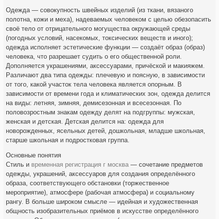
Одежда — совокупность швейных изделий (из ткани, вязаного
полотна, кожи и меха), надеваемых человеком с целью обезопасить
своё тело от отрицательного могущества окружающей среды
(погодных условий, насекомых, токсических веществ и иного);
одежда исполняет эстетические функции — создаёт образ (образ)
человека, что разрешает судить о его общественной роли.
Дополняется украшениями, аксессуарами, причёской и макияжем.
Различают два типа одежды: плечевую и поясную, в зависимости
от того, какой участок тела человека является опорным. В
зависимости от времени года и климатических зон, одежда делится
на виды: летняя, зимняя, демисезонная и всесезонная. По
половозростным знакам одежду делят на подгруппы: мужская,
женская и детская. Детская делится на: одежда для
новорожденных, ясельных детей, дошкольная, младше школьная,
старше школьная и подростковая группа.
Основные понятия
Стиль и
временная регистрация г москва
— сочетание предметов
одежды, украшений, аксессуаров для создания определённого
образа, соответствующего обстановки (торжественное
мероприятие), атмосфере (рабочая атмосфера) и социальному
рангу. В больше широком смысле — идейная и художественная
общность изобразительных приёмов в искусстве определённого