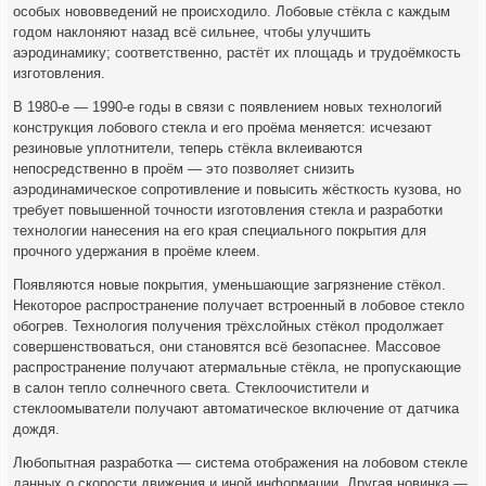
особых нововведений не происходило. Лобовые стёкла с каждым
годом наклоняют назад всё сильнее, чтобы улучшить
аэродинамику; соответственно, растёт их площадь и трудоёмкость
изготовления.
В 1980-е — 1990-е годы в связи с появлением новых технологий
конструкция лобового стекла и его проёма меняется: исчезают
резиновые уплотнители, теперь стёкла вклеиваются
непосредственно в проём — это позволяет снизить
аэродинамическое сопротивление и повысить жёсткость кузова, но
требует повышенной точности изготовления стекла и разработки
технологии нанесения на его края специального покрытия для
прочного удержания в проёме клеем.
Появляются новые покрытия, уменьшающие загрязнение стёкол.
Некоторое распространение получает встроенный в лобовое стекло
обогрев. Технология получения трёхслойных стёкол продолжает
совершенствоваться, они становятся всё безопаснее. Массовое
распространение получают атермальные стёкла, не пропускающие
в салон тепло солнечного света. Стеклоочистители и
стеклоомыватели получают автоматическое включение от датчика
дождя.
Любопытная разработка — система отображения на лобовом стекле
данных о скорости движения и иной информации. Другая новинка —