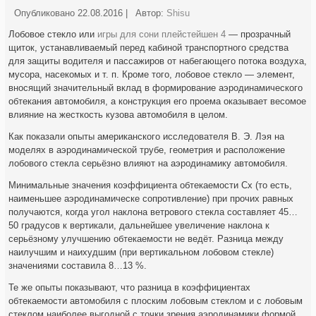
Опубликовано
22.08.2016
|
Автор:
Shisu
Лобовое стекло или
игры для сони плейстейшен 4
— прозрачный
щиток, устанавливаемый перед кабиной транспортного средства
для защиты водителя и пассажиров от набегающего потока воздуха,
мусора, насекомых и т. п. Кроме того, лобовое стекло — элемент,
вносящий значительный вклад в формирование аэродинамического
обтекания автомобиля, а конструкция его проема оказывает весомое
влияние на жесткость кузова автомобиля в целом.
Как показали опыты американского исследователя В. Э. Лэя на
моделях в аэродинамической трубе, геометрия и расположение
лобового стекла серьёзно влияют на аэродинамику автомобиля.
Минимальные значения коэффициента обтекаемости Сх (то есть,
наименьшее аэродинамическе сопротивление) при прочих равных
получаются, когда угол наклона ветрового стекла составляет 45…
50 градусов к вертикали, дальнейшее увеличение наклона к
серьёзному улучшению обтекаемости не ведёт. Разница между
наилучшим и наихудшим (при вертикальном лобовом стекле)
значениями составила 8…13 %.
Те же опыты показывают, что разница в коэффициентах
обтекаемости автомобиля с плоским лобовым стеклом и с лобовым
стеклом наиболее выгодной с точки зрения аэродинамики формой