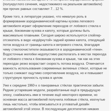
(полукруглого сечения, недостижимого на реальном автомобиле)
при прочих равных составляет 7…12 %.
Кроме того, в литературе указано, что немалую роль в
формировании аэродинамической картины кузова легкового
автомобиля играет оформление переходов от лобового стекла к
крыше, боковинам кузова и капоту, которые должны быть
максимально плавными. Сегодня широко используется спойлер-
отсекатель в виде «вздёрнутой» задней кромки капота, отводящий
поток воздуха от границы капота и ветрового стекла, благодаря
чему стеклоочистители оказываются в аэродинамической «тени».
Водосточные желобки недопустимо располагать в местах перехода
от лобового стекла к боковинам кузова и крыше, так как на этих
переходах резко возрастает скорость потока воздуха. Отмечается
важность использования современных вклееных стёкол, которые не
только снижают ощутимо сопротивление воздуха, но и повышают
структурную прочность кузова в целом.
Уже к середине 1960-х о панорамных стёклах практически забыли.
Редкие устаревшие модели, разработанные ещё в предыдущую
эпоху, снабжались ими в течение ещё некоторого времени, но
основная масса автомобилей получила лобовые стёкла, изогнутые
лишь настолько, чтобы вписываться в угловатый дизайн
автомобилей этой эпохи. В последующие десятилетия никаких