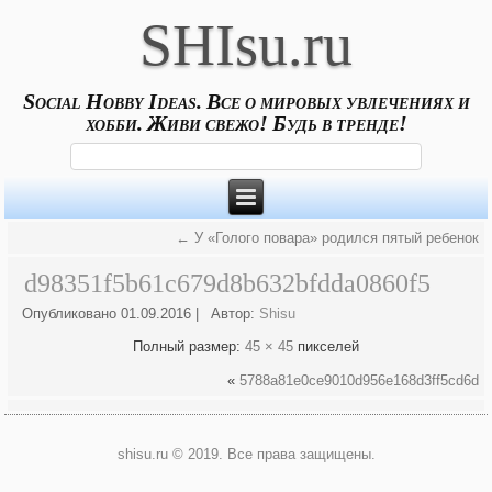
SHIsu.ru
Social Hobby Ideas. Все о мировых увлечениях и
хобби. Живи свежо! Будь в тренде!
←
У «Голого повара» родился пятый ребенок
d98351f5b61c679d8b632bfdda0860f5
Опубликовано
01.09.2016
|
Автор:
Shisu
Полный размер:
45 × 45
пикселей
«
5788a81e0ce9010d956e168d3ff5cd6d
shisu.ru © 2019. Все права защищены.