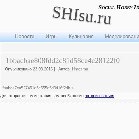
SHIsu.ru
Social Hobby I
Новости
Игры
Кулинария
Моделирован
1bbacbae808fdd2c81d58ce4c28122f0
Опубликовано
23.03.2016
|
Автор:
Hmozma
fbabca7ea527451d3c555d5d3d16f2db
»
Для отправки комментария вам необходимо
авторизоваться
.