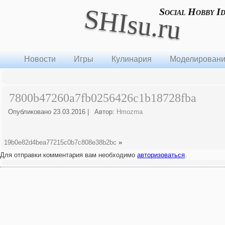
SHIsu.ru
Social Hobby I
Новости
Игры
Кулинария
Моделирован
7800b47260a7fb0256426c1b18728fba
Опубликовано
23.03.2016
|
Автор:
Hmozma
19b0e82d4bea77215c0b7c808e38b2bc
»
Для отправки комментария вам необходимо
авторизоваться
.