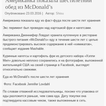
Американка показала шестилетний
обед из McDonald’s
Опубликовано
23.03.2016
|
Автор:
Shisu
Американка показала еду из фаст-фуда после шести лет хранения
Экс
перимент был проведен над картошкой фри и нагетсами.
Американка Дженнифер Ловдал хранила купленную в ресторане
быстрого питания «McDonald’s» еду в течение шести лет с целью
продемонстрировать высокое содержание в ней «химикатов»,
сообщает издание Mashable.
Куринные нагетсы и картофель фри из детского набора «Хэппи
Мил» довольно неплохо сохранились и на фотографии, выложенной
жительницей США на своей странице в Facebook, выглядят
относительно свежими.
Еда из McDonald’s после шести лет хранения
Фото: Facebook Jennifer Lovdahl
По словам отважной исследовательницы, похоже что упаковка от
еды разложится раньше, чем сама еда. Дату покупки она
подтвердила кассовым чеком, также выложенным в сеть.