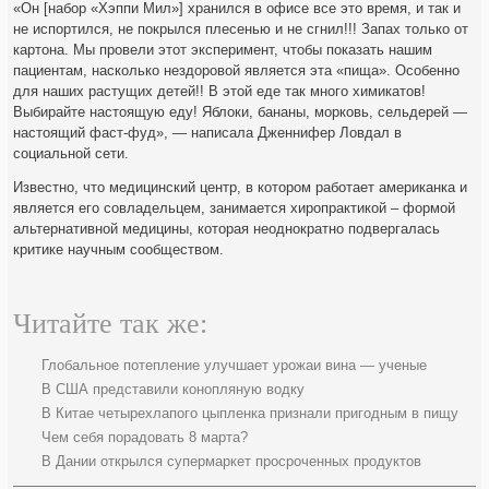
«Он [набор «Хэппи Мил»] хранился в офисе все это время, и так и
не испортился, не покрылся плесенью и не сгнил!!! Запах только от
картона. Мы провели этот эксперимент, чтобы показать нашим
пациентам, насколько нездоровой является эта «пища». Особенно
для наших растущих детей!! В этой еде так много химикатов!
Выбирайте настоящую еду! Яблоки, бананы, морковь, сельдерей —
настоящий фаст-фуд», — написала Дженнифер Ловдал в
социальной сети.
Известно, что медицинский центр, в котором работает американка и
является его совладельцем, занимается хиропрактикой – формой
альтернативной медицины, которая неоднократно подвергалась
критике научным сообществом.
Читайте так же:
Глобальное потепление улучшает урожаи вина — ученые
В США представили конопляную водку
В Китае четырехлапого цыпленка признали пригодным в пищу
Чем себя порадовать 8 марта?
В Дании открылся супермаркет просроченных продуктов