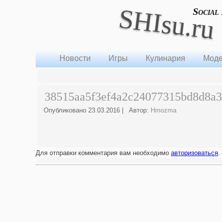
SHIsu.ru
Social
Новости
Игры
Кулинария
Моде
38515aa5f3ef4a2c24077315bd8d8a
Опубликовано
23.03.2016
|
Автор:
Hmozma
Для отправки комментария вам необходимо
авторизоваться
.