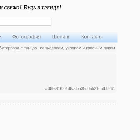
и свежо! Будь в тренде!
е
Фотография
Шопинг
Контакты
утерброд с тунцом, сельдереем, укропом и красным луком
«
38f681f9e1d8adba35dd5521cbfb0261