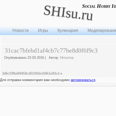
SHIsu.ru
Social Hobby I
Новости
Игры
Кулинария
Моделирован
31cac7bfebd1af4cb7c77be8d0f6f9c3
Опубликовано
23.03.2016
|
Автор:
Hmozma
3d6c03fbd49459cd01093e16961e93cd
»
Для отправки комментария вам необходимо
авторизоваться
.