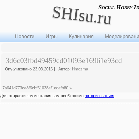
SHIsu.ru
Social Hobby I
Новости
Игры
Кулинария
Моделирован
3d6c03fbd49459cd01093e16961e93cd
Опубликовано
23.03.2016
|
Автор:
Hmozma
7a641d773ce8f6cbf61038ef1edefb80
»
Для отправки комментария вам необходимо
авторизоваться
.