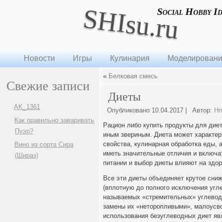
SHIsu.ru
Social Hobby I
Новости
Игры
Кулинария
Моделирован
«
Белковая смесь
Свежие записи
Диеты
AK_1361
Опубликовано
10.04.2017
|
Автор:
H
Как правильно заваривать
Рацион либо купить продукты для ди
Пуэр?
иным звериным. Диета может характер
свойства, кулинарная обработка еды, 
Вино из сорта Сира
иметь значительные отличия и включа
(Шираз)
питании и выбор диеты влияют на здор
Все эти диеты объединяет крутое сниж
(вплотную до полного исключения угле
называемых «стремительных» углеводо
замены их «неторопливыми», малоусв
использования безуглеводных диет яв