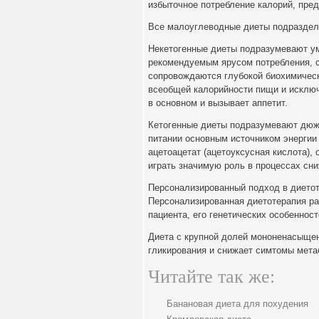
избыточное потребление калорий, пред
Все малоуглеводные диеты подразделя
Некетогенные диеты подразумевают ум
рекомендуемым ярусом потребления, с
сопровождаются глубокой биохимическ
всеобщей калорийности пищи и исключ
в основном и вызывает аппетит.
Кетогенные диеты подразумевают дюже
питании основным источником энергии
ацетоацетат (ацетоуксусная кислота), 
играть значимую роль в процессах сни
Персонализированный подход в дието
Персонализированная диетотерапия ра
пациента, его генетических особенност
Диета с крупной долей мононенасыще
гликирования и снижает симтомы мета
Читайте так же:
Банановая диета для похудения