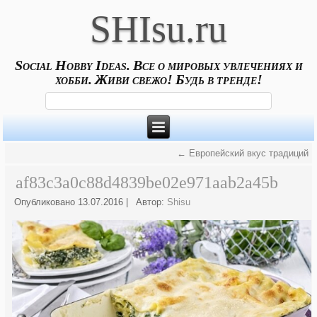
SHIsu.ru
Social Hobby Ideas. Все о мировых увлечениях и
хобби. Живи свежо! Будь в тренде!
←
Европейский вкус традиций
af83c3a0c88d4839be02e971aab2a45b
Опубликовано
13.07.2016
|
Автор:
Shisu