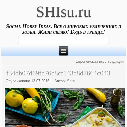
SHIsu.ru
Social Hobby Ideas. Все о мировых увлечениях и
хобби. Живи свежо! Будь в тренде!
←
Европейский вкус традиций
f34db07d69fc76c8cf143e8d7664c043
Опубликовано
13.07.2016
|
Автор:
Shisu