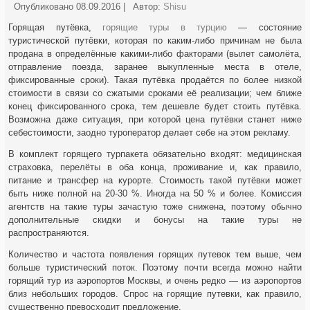
Опубликовано
08.09.2016
|
Автор:
Shisu
Горящая путёвка,
горящие туры в турцию
— состояние
туристической путёвки, которая по каким-либо причинам не была
продана в определённые какими-либо факторами (вылет самолёта,
отправление поезда, заранее выкупленные места в отеле,
фиксированные сроки). Такая путёвка продаётся по более низкой
стоимости в связи со сжатыми сроками её реализации; чем ближе
конец фиксированного срока, тем дешевле будет стоить путёвка.
Возможна даже ситуация, при которой цена путёвки станет ниже
себестоимости, заодно туроператор делает себе на этом рекламу.
В комплект горящего турпакета обязательно входят: медицинская
страховка, перелёты в оба конца, проживание и, как правило,
питание и трансфер на курорте. Стоимость такой путёвки может
быть ниже полной на 20-30 %. Иногда на 50 % и более. Комиссия
агентств на такие туры зачастую тоже снижена, поэтому обычно
дополнительные скидки и бонусы на такие туры не
распространяются.
Количество и частота появления горящих путевок тем выше, чем
больше туристический поток. Поэтому почти всегда можно найти
горящий тур из аэропортов Москвы, и очень редко — из аэропортов
близ небольших городов. Спрос на горящие путевки, как правило,
существенно превосходит предложение.