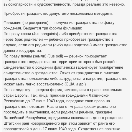
высокопарности и художественности, правда реально это неверно.
Приобрести гражданство допустимо несколькими методами:
Филиация (по рождению) — получение гражданства по факту
рождения. Выдается три формы филиации:
По праву крови (Jus sanguinis) либо приобретение гражданства
через брак родителей — ребёнок приобретает гражданство в
случае, если его родители (либо один родитель) имеет гражданство
данного государства.
По праву почвы (земли) (Jus soli) — ребёнок приобретает
гражданство государства, на территории которого был рождён.
Свидетельство о рождении фактически гарантирует приобретение
свидетельства о гражданстве. Отказ от гражданства и лишение
гражданства немыслимы либо затруднены, и напротив, гражданство
может быть легко восстановлено (США и др.)
По наследству — редкая форма, имеющаяся в праве нескольких
стран Европы. Так, лица, прежние гражданами Латвийской
Республики до 17 июня 1940 года, передают свои права на
гражданство потомкам. Различие от «права крови» дозволено
проследить в обстановки, если родители ребёнка, граждане
Латвийской Республики, юридически скончались до его рождения.
Штатский ранг новорожденного при этом зависит от ранга его
прародителей в день 17 июня 1940 года. Сходственная практика