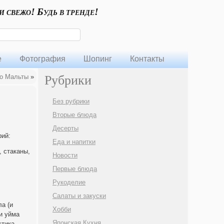
и свежо! Будь в тренде!
е
Фотография
Шопинг
Контакты
о Мальты
»
Рубрики
Без рубрики
Вторые блюда
Десерты
рий:
Еда и напитки
, стаканы,
Новости
Первые блюда
Рукоделие
Салаты и закуски
ла (и
Хобби
и уйма
Японская Кухня
стика —