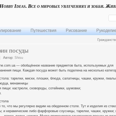
 Hobby Ideas. Все о мировых увлечениях и хобби. Жив
лирование
Путешествия
Рисование
Рукодели
Гражданств
зин посуды
|
Автор:
Shisu
ine.com.ua — обобщённое название предметов быта, используемых для
ранения пищи. Каждая посуда может быть поделена на несколько катего
тола: тарелки, миски, плошки, блюда, салатницы, чашки, кружки, пиалы
людца, менажницы
 пищи: кастрюли, сковороды, сотейники, шумовки;
.
стола
 то, что мы регулярно видим на обеденном столе. Тут и изделия из стек
ны; и керамические либо фарфоровые соусницы, тарелки, чашки, кружки; 
— ложки, вилки, ножики. Много применяется одноразовая посуда из пла