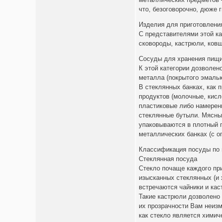
что, безоговорочно, дюже 
Изделия для приготовлени
С представителями этой ка
сковороды, кастрюли, ковш
Сосуды для хранения пищ
К этой категории дозволен
металла (покрытого эмалью
В стеклянных банках, как 
продуктов (молочные, кис
пластиковые либо намерен
стеклянные бутыли. Мясны
упаковываются в плотный 
металлических банках (с о
Классификация посуды по
Стеклянная посуда
Стекло почаще каждого пр
изысканных стеклянных (и 
встречаются чайники и кас
Такие кастрюли дозволено 
их прозрачности Вам неизм
как стекло является хими