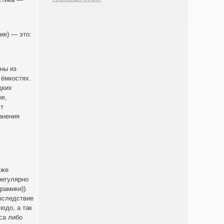
ие) — это:
ны из
 ёмкостях.
дких
ые,
ют
анения
юже
регулярно
рамики)).
 вследствие
юдо, а так
са либо