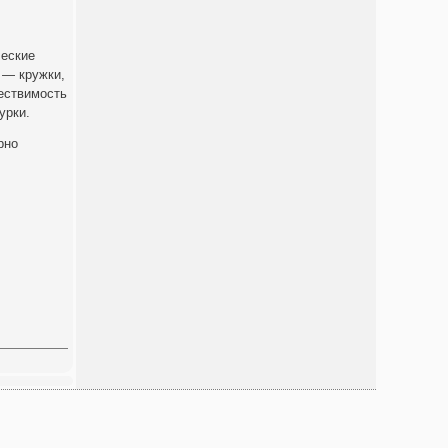
ческие
 — кружки,
ществимость
урки.
рно