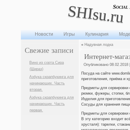
SHIsu.ru
Social
Новости
Игры
Кулинария
Моде
«
Надувная лодка
Свежие записи
Интернет-мага
Вино из сорта Сира
Опубликовано
08.02.2018
(Шираз)
Посуда на сайте www.doml
Азбука скрапбукинга для
приготовления, приёма и х
начинающих. Часть
Предметы для сервировки с
вторая.
рюмки, фужеры, стопки, б
Азбука скрапбукинга для
Изделия для приготовления
начинающих. Часть
Сосуды для хранения пищи
первая.
Предметы для сервировки 
В эту категорию входит всё
хрусталя): тарелки, стака
металлических предметов 