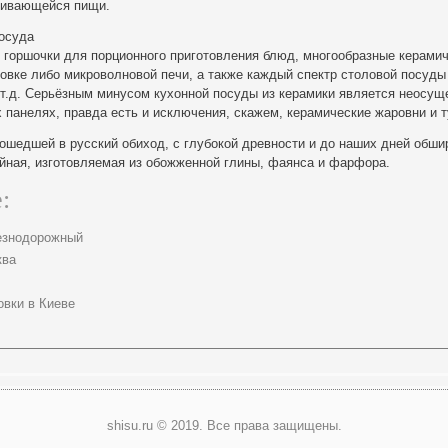
ливающейся пищи.
посуда
 горшочки для порционного приготовления блюд, многообразные керами
овке либо микроволновой печи, а также каждый спектр столовой посуды
 т.д. Серьёзным минусом кухонной посуды из керамики является неосу
 панелях, правда есть и исключения, скажем, керамические жаровни и т
ошедшей в русский обиход, с глубокой древности и до наших дней обши
айная, изготовляемая из обожженной глины, фаянса и фарфора.
:
лезнодорожный
ква
овки в Киеве
shisu.ru © 2019. Все права защищены.