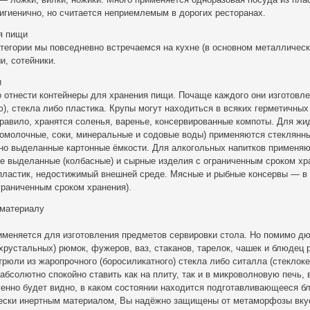
гигиенично, но считается неприемлемым в дорогих ресторанах.
я пищи
тегории мы повседневно встречаемся на кухне (в основном металлическ
и, сотейники.
и
о отнести контейнеры для хранения пищи. Почаще каждого они изготовле
), стекла либо пластика. Крупы могут находиться в всяких герметичных
правило, хранятся соленья, варенье, консервированные компоты. Для жи
ломолочные, соки, минеральные и содовые воды) применяются стеклянн
но выделанные картонные ёмкости. Для алкогольных напитков применя
е выделанные (колбасные) и сырные изделия с ограниченным сроком хр
пластик, недостижимый внешней среде. Мясные и рыбные консервы — в
граниченным сроком хранения).
 материалу
именяется для изготовления предметов сервировки стола. Но помимо д
хрустальных) рюмок, фужеров, ваз, стаканов, тарелок, чашек и блюдец 
трюли из жаропрочного (боросиликатного) стекла либо ситалла (стеклоке
абсолютно спокойно ставить как на плиту, так и в микроволновую печь,
енно будет видно, в каком состоянии находится подготавливающееся бл
чески инертным материалом, Вы надёжно защищены от метаморфозы вку