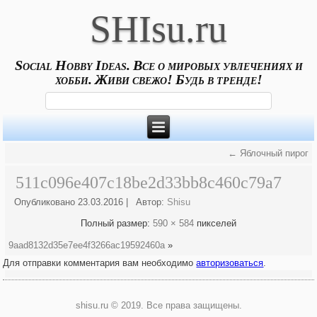
SHIsu.ru
Social Hobby Ideas. Все о мировых увлечениях и
хобби. Живи свежо! Будь в тренде!
←
Яблочный пирог
511c096e407c18be2d33bb8c460c79a7
Опубликовано
23.03.2016
|
Автор:
Shisu
Полный размер:
590 × 584
пикселей
9aad8132d35e7ee4f3266ac19592460a
»
Для отправки комментария вам необходимо
авторизоваться
.
shisu.ru © 2019. Все права защищены.