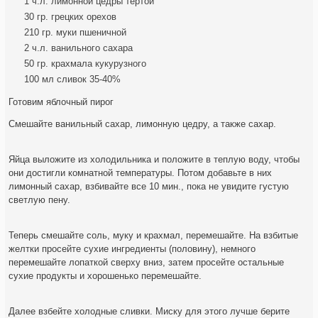
1 ч.л. лимонной цедры тертой
30 гр. грецких орехов
210 гр. муки пшеничной
2 ч.л. ванильного сахара
50 гр. крахмала кукурузного
100 мл сливок 35-40%
Готовим яблочный пирог
Смешайте ванильный сахар, лимонную цедру, а также сахар.
Яйца выложите из холодильника и положите в теплую воду, чтобы
они достигли комнатной температуры. Потом добавьте в них
лимонный сахар, взбивайте все 10 мин., пока не увидите густую
светлую пену.
Теперь смешайте соль, муку и крахмал, перемешайте. На взбитые
желтки просейте сухие ингредиенты (половину), немного
перемешайте лопаткой сверху вниз, затем просейте остальные
сухие продукты и хорошенько перемешайте.
Далее взбейте холодные сливки. Миску для этого лучше берите