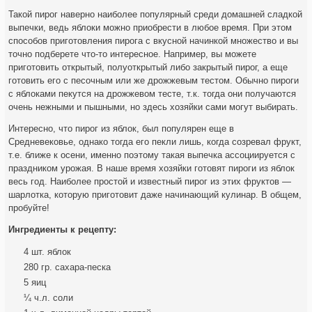
Такой пирог наверно наиболее популярный среди домашней сладкой
выпечки, ведь яблоки можно приобрести в любое время. При этом
способов приготовления пирога с вкусной начинкой множество и вы
точно подберете что-то интересное. Например, вы можете
приготовить открытый,
полуоткрытый либо закрытый пирог, а еще
готовить его с песочным или же дрожжевым тестом. Обычно пироги
с яблоками пекутся на дрожжевом тесте, т.к. тогда они получаются
очень нежными и пышными, но здесь хозяйки сами могут выбирать.
Интересно, что пирог из яблок, был популярен еще в
Средневековье, однако тогда его пекли лишь, когда созревал фрукт,
т.е. ближе к осени, именно поэтому такая выпечка ассоциируется с
праздником урожая. В наше время хозяйки готовят пироги из яблок
весь год. Наиболее простой и известный пирог из этих фруктов —
шарлотка, которую приготовит даже начинающий кулинар. В общем,
пробуйте!
Ингредиенты к рецепту:
4 шт. яблок
280 гр. сахара-песка
5 яиц
¼ ч.л. соли