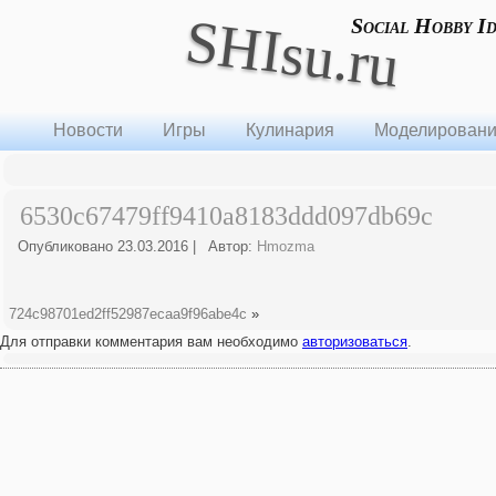
SHIsu.ru
Social Hobby I
Новости
Игры
Кулинария
Моделирован
6530c67479ff9410a8183ddd097db69c
Опубликовано
23.03.2016
|
Автор:
Hmozma
724c98701ed2ff52987ecaa9f96abe4c
»
Для отправки комментария вам необходимо
авторизоваться
.