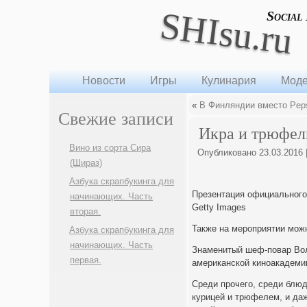
SHIsu.ru
Social
Новости
Игры
Кулинария
Моде
«
В Финляндии вместо Peps
Свежие записи
Икра и трюфел
Вино из сорта Сира
Опубликовано
23.03.2016
(Шираз)
Азбука скрапбукинга для
Презентация официальног
начинающих. Часть
Getty Images
вторая.
Также на мероприятии можн
Азбука скрапбукинга для
начинающих. Часть
Знаменитый шеф-повар Вол
первая.
американской киноакадемии
Среди прочего, среди блюд
курицей и трюфелем, и даж