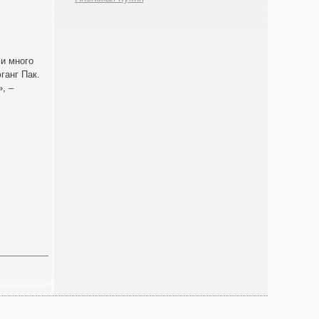
 и много
ганг Пак.
, –