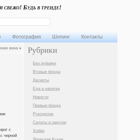
и свежо! Будь в тренде!
е
Фотография
Шопинг
Контакты
ении вина
»
Рубрики
Без рубрики
Вторые блюда
Десерты
Еда и напитки
Новости
Первые блюда
мии
Рукоделие
Салаты и закуски
ирог с
Хобби
 с черной
Японская Кухня