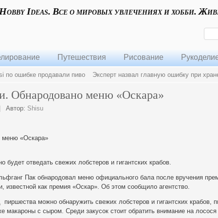
 Hobby Ideas. Все о мировых увлечениях и хобби. Жив
лирование
Путешествия
Рисование
Рукодели
i по ошибке продавали пиво
Эксперт назвал главную ошибку при хран
и. Обнародовано меню «Оскара»
|
Автор:
Shisu
о меню «Оскара»
о будет отведать свежих лобстеров и гигантских крабов.
ьфганг Пак обнародовал меню официального бала после вручения пре
, известной как премия «Оскар». Об этом сообщило агентство.
 пиршества можно обнаружить свежих лобстеров и гигантских крабов, п
е макароны с сыром. Среди закусок стоит обратить внимание на лосося