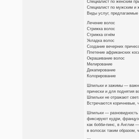
Специалист по женским при
Специалист по мужским и 
Виды услуг, предлагаемые
Лечение волос
Стрижка волос
Стрижка огнём
Укладка волос
Создание вечерних причес
Плетение африканских кос
Окрашивание волос
Мелирование
Декапирование
Колорирование
Шпильки и зажимы — важне
прически и для поднятия в
Шпильки не отражают света
Встречаются коричневые, 
Шпильки — разновидность 
фиксируют кудри, французс
как бобби-пинс, в Англии 
в волосах таким образом, 