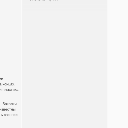
ии
а концах.
и пластика.
. Заколки
 известны
ть заколки