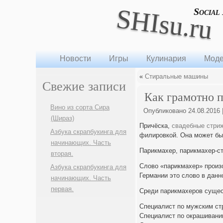
SHIsu.ru
Social
Новости
Игры
Кулинария
Моде
«
Стиральные машины
Свежие записи
Как грамотно 
Вино из сорта Сира
Опубликовано
24.08.2016
(Шираз)
Причёска,
свадебные стри
Азбука скрапбукинга для
филировкой. Она может быт
начинающих. Часть
Парикмахер, парикмахер-с
вторая.
Слово «парикмахер» произо
Азбука скрапбукинга для
Германии это слово в данн
начинающих. Часть
первая.
Среди парикмахеров суще
Специалист по мужским ст
Специалист по окрашиванию