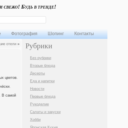
и свежо! Будь в тренде!
е
Фотография
Шопинг
Контакты
ие отели
»
Рубрики
Без рубрики
Вторые блюда
Десерты
ых цветов.
Еда и напитки
чёски.
Новости
. В самой
Первые блюда
.
Рукоделие
Салаты и закуски
Хобби
Японская Кухня