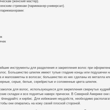
ческам (женский мастер).
женским стрижкам (парикмахер-универсал).
 парикмахерами:
ок
ичек
йшие инструменты для разделения и закрепления волос при оформлен
олос. Большинство шпилек имеют тупые гладкие концы или подушечки н
 и малозаметны в волосах; большинство из них сделаны из металла ил
черные, серые, белые, серебристые и соломенные цвета шпилек.
заколок для волос, использующихся для закрепления свернутых кудрей
кие складки и все поднятые наверх прически. В Северной Америке они
— блендрайтс и кирбис. Для избежания неудобств, необходимо располага
чтобы они опирались на кожу своей плоской стороной.