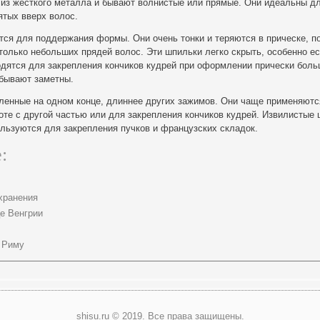
из жесткого металла и бывают волнистые или прямые. Они идеальны д
ятых вверх волос.
ся для поддержания формы. Они очень тонки и теряются в прическе, п
олько небольших прядей волос. Эти шпильки легко скрыть, особенно ес
одятся для закрепления кончиков кудрей при оформлении прически боль
 бывают заметны.
ленные на одном конце, длиннее других зажимов. Они чаще применяютс
оте с другой частью или для закрепления кончиков кудрей. Извилистые
льзуются для закрепления пучков и французских складок.
:
хранения
е Венгрии
о Риму
shisu.ru © 2019. Все права защищены.