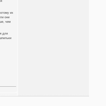
ля
оэтому их
ли они
ше, чем
я для
 шпильки