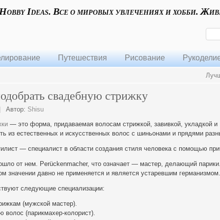
 Hobby Ideas. Все о мировых увлечениях и хобби. Жив
лирование
Путешествия
Рисование
Рукодели
Лучш
подобрать свадебную стрижку
|
Автор:
Shisu
жки
— это форма, придаваемая волосам стрижкой, завивкой, укладкой и
ь из естественных и искусственных волос с шиньонами и прядями разн
тилист — специалист в области создания стиля человека с помощью при
шло от нем. Perückenmacher, что означает — мастер, делающий парики
ом значении давно не применяется и является устаревшим германизмом
ствуют следующие специализации:
рижкам (мужской мастер).
 волос (парикмахер-колорист).