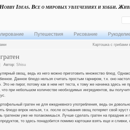
 Hobby Ideas. Все о мировых увлечениях и хобби. Жив
лирование
Путешествия
Рисование
Рукодели
бами
Картошка с грибами 
гратен
|
Автор:
Shisu
улярный овощ, ведь из него можно приготовить множество блюд. Однако
обенное. Данное блюдо нельзя считать простым гарниром, т.к. оно настол
. Это не пирог, потому как в нем нет теста, к
тому же начинка здесь не п
, что при небольшом количестве необходимых ингредиентов, вы получит
ус.
картофельный гратен не для ежедневного употребления, ведь он довольн
ть блюдо впрок нельзя, т.к. после остывания овощ потеряет свой хруст 
ь гратеном уже не полакомишься. Лучше сделать гратен на праздник и 
 продуктов, то здесь понадобится помимо картошки взять еще и сливки, 