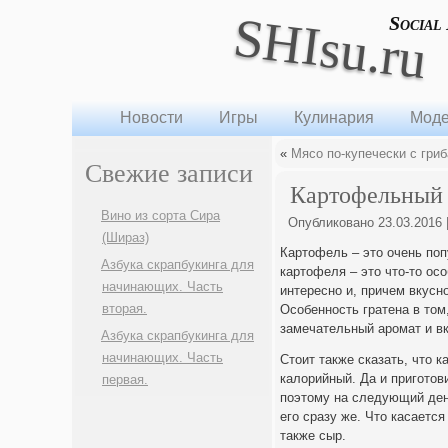
SHIsu.ru
Social
Новости
Игры
Кулинария
Моде
«
Мясо по-купечески с гри
Свежие записи
Картофельный 
Вино из сорта Сира
Опубликовано
23.03.2016
(Шираз)
Картофель – это очень поп
Азбука скрапбукинга для
картофеля – это что-то ос
начинающих. Часть
интересно и, причем вкусно
вторая.
Особенность гратена в том
замечательный аромат и вк
Азбука скрапбукинга для
начинающих. Часть
Стоит также сказать, что 
калорийный. Да и приготови
первая.
поэтому на следующий ден
его сразу же. Что касается
также сыр.