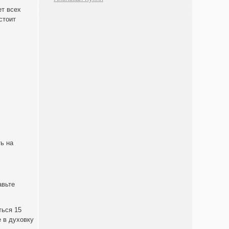
ет всех
стоит
ь на
авьте
ться 15
 в духовку