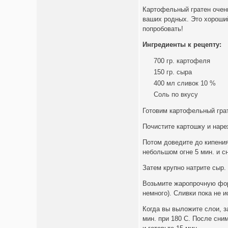
Картофельный гратен очень
ваших родных. Это хороший
попробовать!
Ингредиенты к рецепту:
700 гр. картофеля
150 гр. сыра
400 мл сливок 10 %
Соль по вкусу
Готовим картофельный гра
Почистите картошку и наре
Потом доведите до кипения
небольшом огне 5 мин. и с
Затем крупно натрите сыр.
Возьмите жаропрочную фор
немного). Сливки пока не 
Когда вы выложите слои, з
мин. при 180 С. После сни