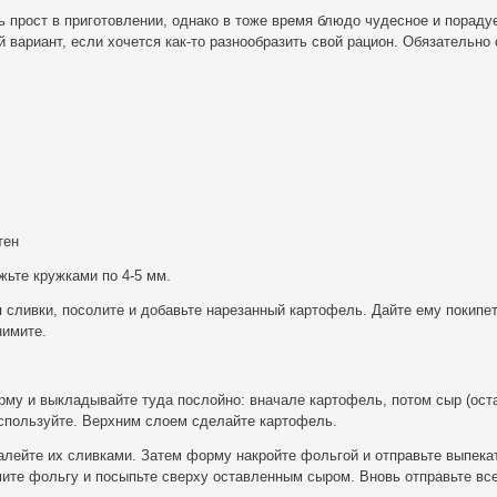
 прост в приготовлении, однако в тоже время блюдо чудесное и пораду
 вариант, если хочется как-то разнообразить свой рацион. Обязательно 
тен
жьте кружками по 4-5 мм.
 сливки, посолите и добавьте нарезанный картофель. Дайте ему покипет
нимите.
му и выкладывайте туда послойно: вначале картофель, потом сыр (ост
используйте. Верхним слоем сделайте картофель.
алейте их сливками. Затем форму накройте фольгой и отправьте выпека
мите фольгу и посыпьте сверху оставленным сыром. Вновь отправьте все