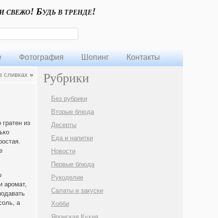
и свежо! Будь в тренде!
е
Фотография
Шопинг
Контакты
в сливках
»
Рубрики
Без рубрики
Вторые блюда
 гратен из
Десерты
ько
Еда и напитки
ростая.
е
Новости
Первые блюда
о
Рукоделие
и аромат,
Салаты и закуски
подавать
соль, а
Хобби
Японская Кухня