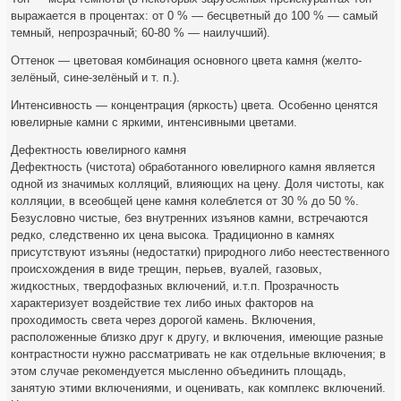
выражается в процентах: от 0 % — бесцветный до 100 % — самый
темный, непрозрачный; 60-80 % — наилучший).
Оттенок — цветовая комбинация основного цвета камня (желто-
зелёный, сине-зелёный и т. п.).
Интенсивность — концентрация (яркость) цвета. Особенно ценятся
ювелирные камни с яркими, интенсивными цветами.
Дефектность ювелирного камня
Дефектность (чистота) обработанного ювелирного камня является
одной из значимых колляций, влияющих на цену. Доля чистоты, как
колляции, в всеобщей цене камня колеблется от 30 % до 50 %.
Безусловно чистые, без внутренних изъянов камни, встречаются
редко, следственно их цена высока. Традиционно в камнях
присутствуют изъяны (недостатки) природного либо неестественного
происхождения в виде трещин, перьев, вуалей, газовых,
жидкостных, твердофазных включений, и.т.п. Прозрачность
характеризует воздействие тех либо иных факторов на
проходимость света через дорогой камень. Включения,
расположенные близко друг к другу, и включения, имеющие разные
контрастности нужно рассматривать не как отдельные включения; в
этом случае рекомендуется мысленно объединить площадь,
занятую этими включениями, и оценивать, как комплекс включений.