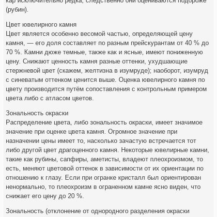
кар исключительно редка, следственно они оцениваются подороже
(рубин).
Цвет ювелирного камня
Цвет является особенно весомой частью, определяющей цену
камня, — его доля составляет по разным прейскурантам от 40 % до
70 %. Камни дюже темные, также как и ясные, имеют пониженную
цену. Снижают ценность камня разные оттенки, ухудшающие
стержневой цвет (скажем, желтизна в изумруде); наоборот, изумруд
с синеватым оттенком ценится выше. Оценка ювелирного камня по
цвету производится путём сопоставления с контрольным примером
цвета либо с атласом цветов.
Зональность окраски
Распределение цвета, либо зональность окраски, имеет значимое
значение при оценке цвета камня. Огромное значение при
назначении цены имеет то, насколько зачастую встречается тот
либо другой цвет драгоценного камня. Некоторые ювелирные камни,
такие как рубины, сапфиры, аметисты, владеют плеохроизмом, то
есть, меняют цветовой оттенок в зависимости от их ориентации по
отношению к глазу. Если при огранке кристалл был ориентирован
ненормально, то плеохроизм в ограненном камне ясно виден, что
снижает его цену до 20 %.
Зональность (отклонение от однородного разделения окраски