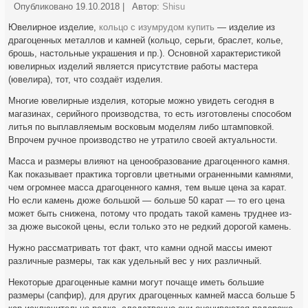
Опубликовано
19.10.2018
|
Автор:
Shisu
Ювелирное изделие,
кольцо с изумрудом купить
— изделие из
драгоценных металлов и камней (кольцо, серьги, браслет, колье,
брошь, настольные украшения и пр.). Основной характеристикой
ювелирных изделий является присутствие работы мастера
(ювелира), тот, что создаёт изделия.
Многие ювелирные изделия, которые можно увидеть сегодня в
магазинах, серийного производства, то есть изготовлены способом
литья по выплавляемым восковым моделям либо штамповкой.
Впрочем ручное производство не утратило своей актуальности.
Масса и размеры влияют на ценообразование драгоценного камня.
Как показывает практика торговли цветными ограненными камнями,
чем огромнее масса драгоценного камня, тем выше цена за карат.
Но если камень дюже большой — больше 50 карат — то его цена
может быть снижена, потому что продать такой камень труднее из-
за дюже высокой цены, если только это не редкий дорогой камень.
Нужно рассматривать тот факт, что камни одной массы имеют
различные размеры, так как удельный вес у них различный.
Некоторые драгоценные камни могут почаще иметь большие
размеры (сапфир), для других драгоценных камней масса больше 5