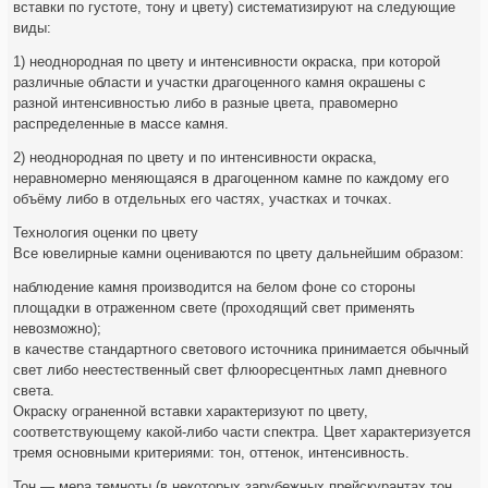
вставки по густоте, тону и цвету) систематизируют на следующие
виды:
1) неоднородная по цвету и интенсивности окраска, при которой
различные области и участки драгоценного камня окрашены с
разной интенсивностью либо в разные цвета, правомерно
распределенные в массе камня.
2) неоднородная по цвету и по интенсивности окраска,
неравномерно меняющаяся в драгоценном камне по каждому его
объёму либо в отдельных его частях, участках и точках.
Технология оценки по цвету
Все ювелирные камни оцениваются по цвету дальнейшим образом:
наблюдение камня производится на белом фоне со стороны
площадки в отраженном свете (проходящий свет применять
невозможно);
в качестве стандартного светового источника принимается обычный
свет либо неестественный свет флюоресцентных ламп дневного
света.
Окраску ограненной вставки характеризуют по цвету,
соответствующему какой-либо части спектра. Цвет характеризуется
тремя основными критериями: тон, оттенок, интенсивность.
Тон — мера темноты (в некоторых зарубежных прейскурантах тон