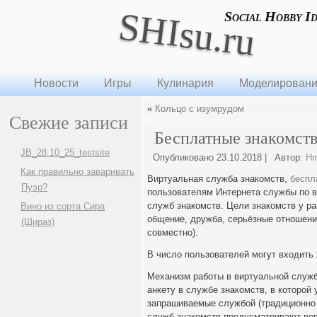
SHIsu.ru
Social Hobby I
Новости
Игры
Кулинария
Моделирован
«
Кольцо с изумрудом
Свежие записи
Бесплатные знакомст
JB_28.10_25_testsite
Опубликовано
23.10.2018
|
Автор:
H
Как правильно заваривать
Виртуальная служба знакомств,
беспл
Пуэр?
пользователям Интернета службы по 
служб знакомств. Цели знакомств у р
Вино из сорта Сира
общение, дружба, серьёзные отношени
(Шираз)
совместно).
В число пользователей могут входить 
Механизм работы в виртуальной служб
анкету в службе знакомств, в которой
запрашиваемые службой (традиционно э
служб знакомств предусматривают вер