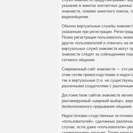
указание в анкетах контактных данных 
знакомств, помимо анкетного поиска,
видеообщение.
Обычно виртуальные службы знакомст
указанным при регистрации. Регистра
Позже регистрации пользователь може
других пользователей и отвечать на 
виртуальных служб знакомств могут 
знакомств следят за соблюдением пор
сетевого общения.
Современный сайт знакомств — это ра
этим сетям превосходствами и недост
так и виртуальные (т.е. не существую
различными создателями с различным
Достоинством сайтов знакомств являет
рекламируемый «широкий выбор», веро
безболезненного прерывания общения с
Недостатками сходственных источнико
«пользователей», сделанных различн
случае, если даже «пользователи» реа
«адекватными» людьми. Также зачасту