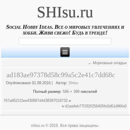
SHIsu.ru
Social Hobby Ideas. Все о мировых увлечениях и
хобби. Живи свежо! Будь в тренде!
←
Морковные оладьи
ad183ae97378d58c99a5c2e41c7dd68c
Опубликовано
01.09.2016
|
Автор:
Shisu
Полный размер:
596 × 399
пикселей
767a8621f2ee430897d4438387018732
»
«
d1aa4eb77f282f256405fe5d61d96fe0
shisu.ru © 2019. Все права защищены.