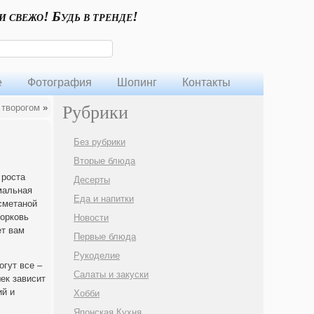
и свежо! Будь в тренде!
е
Фотография
Шопинг
Контакты
 творогом
»
Рубрики
Без рубрики
Вторые блюда
 роста
Десерты
мальная
Еда и напитки
 сметаной
Морковь
Новости
ет вам
Первые блюда
Рукоделие
огут все –
Салаты и закуски
ек зависит
ий и
Хобби
Японская Кухня