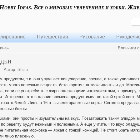
 Hobby Ideas. Все о мировых увлечениях и хобби. Жив
лирование
Путешествия
Рисование
Рукодели
зина»
Блинчики с
адьи
|
Автор:
Shisu
 продуктом, т.к. она улучшает пищеварение, зрение, а также увиливает
есть много полезных веществ: бета-каротин, антиоксиданты и др. Макси
на, если ее употреблять с жиросодержащими
ингредиентами, к примеру,
 Интересно, что в давние времена продукт имел не такой яркой цвет. 
овато-белой. Лишь в 16 в. вывели оранжевые сорта. Сегодня предлага
рковные блины.
ками, они просты и изумительны на вкус. Позавтракать таким блюдом м
 по рецепту будут нежными и полезными. А еще учтите, что вкус оладуш
ее питательная морковка — яркая с тонкой кожицей. Не стоит брать мягк
ми либо плесенью.