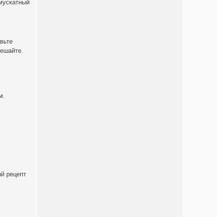
 мускатный
вьте
мешайте.
м.
й рецепт