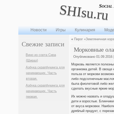
SHIsu.ru
Social
Новости
Игры
Кулинария
Моде
«
Пирог «Земляничная кор
Свежие записи
Морковные ол
Вино из сорта Сира
Опубликовано
01.09.2016
(Шираз)
Морковь является полезным
Азбука скрапбукинга для
организма детей. В овоще 
начинающих. Часть
польза от моркови возмож
вторая.
либо подсолнечным маслом.
была фиолетовой либо желт
Азбука скрапбукинга для
сделать вкусные яркие мо
начинающих. Часть
Их можно назвать и оладуш
первая.
дети и взрослые. Блинчики
от вкуса морковки. Наибол
дряблый продукт, с пореза