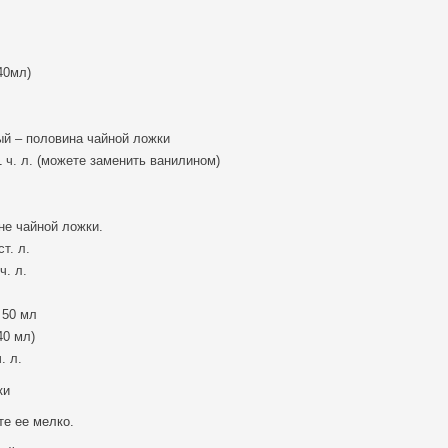
40мл)
.
й – половина чайной ложки
 ч. л. (можете заменить ванилином)
не чайной ложки.
т. л.
ч. л.
 50 мл
40 мл)
. л.
ки
те ее мелко.