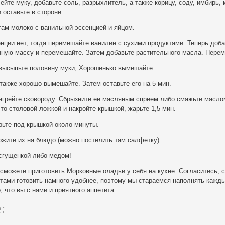
ейте муку, добавьте соль, разрыхлитель, а также корицу, соду, имбирь,
 оставьте в стороне.
там молоко с ванильной эссенцией и яйцом.
нции нет, тогда перемешайте ванилин с сухими продуктами. Теперь доба
чную массу и перемешайте. Затем добавьте растительного масла. Пере
высыпьте половину муки, Хорошенько вымешайте.
также хорошо вымешайте. Затем оставьте его на 5 мин.
нагрейте сковороду. Сбрызните ее масляным спреем либо смажьте масло
то столовой ложкой и накройте крышкой, жарьте 1,5 мин.
рьте под крышкой около минуты.
ожите их на блюдо (можно постелить там салфетку).
 сгущенкой либо медом!
 сможете приготовить Морковные оладьи у себя на кухне. Согласитесь, с
тами готовить намного удобнее, поэтому мы стараемся наполнять кажды
 что вы с нами и приятного аппетита.
: