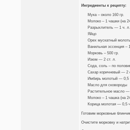
Ингредиенты к рецепту:
Мука – около 160 гр.
Молоко – 1 чашки (на 2
Разрыхлитель — 1 ч. л
Яйцо
Орех мускатный молоты
Ванильная эссенция – 1
Морковь – 500 гр.
Изюм — 2 ст. л.
Сода, соль – по полови
Сахар коричневый — 2 с
Имбирь молотый — 0,5 
Масло для сковороды
Растительное масло —
Молоко – 1 чашка (на 2
Корица молотая — 0,5 ч
Готовим морковные блинчи
Очистите морковку и натри