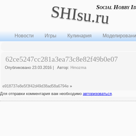
SHIsu.ru
Social Hobby I
Новости
Игры
Кулинария
Моделирован
62ce5247cc281a3ea73c8e82f49b0e07
Опубликовано
23.03.2016
|
Автор:
Hmozma
e918737e8e5f3f42d49d38ad58a6794e
»
Для отправки комментария вам необходимо
авторизоваться
.