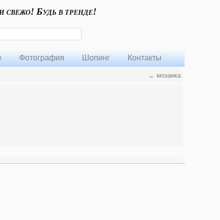
и свежо! Будь в тренде!
е
Фотография
Шопинг
Контакты
←
мозаика