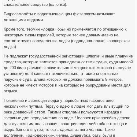
спасательное средство (шлюпки).
Гидросамолёты с водоизмещающим фюзеляжем называют
летающими лодками.
Кроме того, термин «лодка» обычно применяется по отношению к
некоторым типам кораблей, которые теснее давным-давно не
соответствуют определению лодки (подводная лодка, канонерская
лодка).
Не подлежат государственной регистрации шлюпки и иные плавучие
средства, которые являются принадлежностями судна, суда массой
до 200 килограммов включительно и мощностью моторов (в случае
установки) до 8 киловатт включительно, а также спортивные
парусные суда, длина которых не должна превышать 9 метров,
которые не имеют моторов и на которых не оборудованы места для
отдыха.
Появление и эволюция лодки у первобытных народов шло
несколькими путями. Первую идею о лодке мог дать плывущий по
реке древесный ствол. Такими стволами пользуются изредка и
звериные для передвижения по воде. Человек приспособил дерево
для лучшего им пользования, заострив один либо оба его конца и
выдолбив его внутри, то есть сделав из него челнок. Такие
долблёнки, «однодеревки», челны, душегубки, баты были в