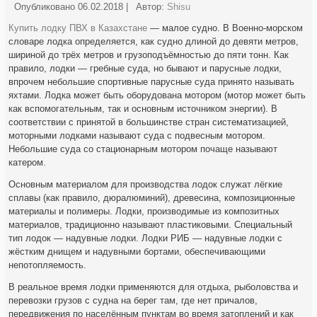
Опубликовано
06.02.2018
|
Автор:
Shisu
Купить лодку ПВХ в Казахстане
— малое судно. В Военно-морском
словаре лодка определяется, как судно длиной до девяти метров,
шириной до трёх метров и грузоподъёмностью до пяти тонн. Как
правило, лодки — гребные суда, но бывают и парусные лодки,
впрочем небольшие спортивные парусные суда принято называть
яхтами. Лодка может быть оборудована мотором (мотор может быть
как вспомогательным, так и основным источником энергии). В
соответствии с принятой в большинстве стран систематизацией,
моторными лодками называют суда с подвесным мотором.
Небольшие суда со стационарным мотором почаще называют
катером.
Основным материалом для производства лодок служат лёгкие
сплавы (как правило, дюралюминий), древесина, композиционные
материалы и полимеры. Лодки, производимые из композитных
материалов, традиционно называют пластиковыми. Специальный
тип лодок — надувные лодки. Лодки РИБ — надувные лодки с
жёстким днищем и надувными бортами, обеспечивающими
непотопляемость.
В реальное время лодки применяются для отдыха, рыболовства и
перевозки грузов с судна на берег там, где нет причалов,
передвижения по населённым пунктам во время затоплений и как