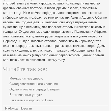
употреблении у многих народов: остатки их находили на местах
древних свайных построек в швейцарских озёрах, в торфяных
болотах т. д. Их и сейчас ещё дозволено встретить на некоторых
сибирских реках и озёрах, во многих частях Азии и Африки. Обычно
небольшие, годные для 1-3 человек, они могут изредка иметь
существенную величину, что полагает стволы гигантской высоты и
толщины. Сходственные лодки встречаются в Полинезии и Африке,
ими пользовались древние русы, ходившие в них даже морем на
Царьград. Выдалбливание стволов (половинок их) производится
обычно посредством выжигания, причем края мочатся водой. Дабы
края не сходились, их распирают палками либо дощечками. Так
называемые каноэ (кану) различных первобытнообщинных племён
большею частью относятся к этому типу.
Читайте так же:
Межкомнатные двери.
Склад ответственного хранения
Отдых и жизнь в сердце Венгрии
Ветеринарные услуги
Заказать экскурсию по Риму
Рубрика:
Новости