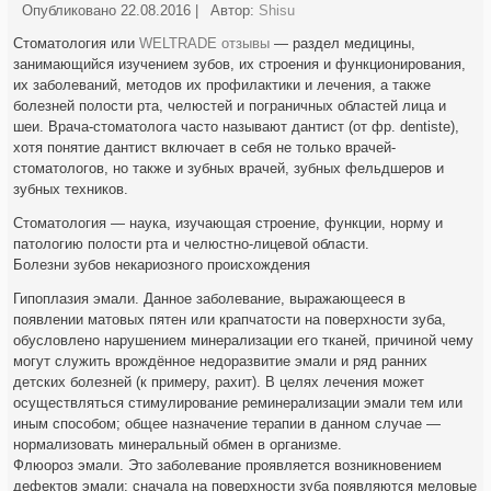
Опубликовано
22.08.2016
|
Автор:
Shisu
Стоматология или
WELTRADE отзывы
— раздел медицины,
занимающийся изучением зубов, их строения и функционирования,
их заболеваний, методов их профилактики и лечения, а также
болезней полости рта, челюстей и пограничных областей лица и
шеи. Врача-стоматолога часто называют дантист (от фр. dentiste),
хотя понятие дантист включает в себя не только врачей-
стоматологов, но также и зубных врачей, зубных фельдшеров и
зубных техников.
Стоматология — наука, изучающая строение, функции, норму и
патологию полости рта и челюстно-лицевой области.
Болезни зубов некариозного происхождения
Гипоплазия эмали. Данное заболевание, выражающееся в
появлении матовых пятен или крапчатости на поверхности зуба,
обусловлено нарушением минерализации его тканей, причиной чему
могут служить врождённое недоразвитие эмали и ряд ранних
детских болезней (к примеру, рахит). В целях лечения может
осуществляться стимулирование реминерализации эмали тем или
иным способом; общее назначение терапии в данном случае —
нормализовать минеральный обмен в организме.
Флюороз эмали. Это заболевание проявляется возникновением
дефектов эмали: сначала на поверхности зуба появляются меловые