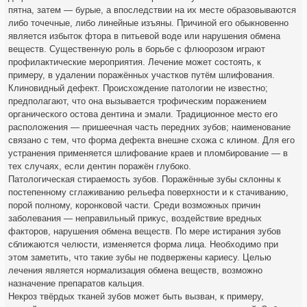
пятна, затем — бурые, а впоследствии на их месте образовываются
либо точечные, либо линейные изъяны. Причиной его обыкновенно
является избыток фтора в питьевой воде или нарушения обмена
веществ. Существенную роль в борьбе с флюорозом играют
профилактические мероприятия. Лечение может состоять, к
примеру, в удалении поражённых участков путём шлифования.
Клиновидный дефект. Происхождение патологии не известно;
предполагают, что она вызывается трофическим поражением
органического остова дентина и эмали. Традиционное место его
расположения — пришеечная часть передних зубов; наименование
связано с тем, что форма дефекта внешне схожа с клином. Для его
устранения применяется шлифование краев и пломбирование — в
тех случаях, если дентин поражён глубоко.
Патологическая стираемость зубов. Поражённые зубы склонны к
постепенному сглаживанию рельефа поверхности и к стачиванию,
порой полному, коронковой части. Среди возможных причин
заболевания — неправильный прикус, воздействие вредных
факторов, нарушения обмена веществ. По мере истирания зубов
сближаются челюсти, изменяется форма лица. Необходимо при
этом заметить, что такие зубы не подвержены кариесу. Целью
лечения является нормализация обмена веществ, возможно
назначение препаратов кальция.
Некроз твёрдых тканей зубов может быть вызван, к примеру,