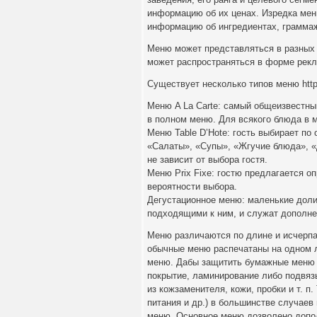
информацию об их ценах. Изредка ме
информацию об ингредиентах, граммаж
Меню может представляться в разных в
может распространяться в форме рекл
Существует несколько типов меню http:
Меню A La Carte: самый общеизвестный
в полном меню. Для всякого блюда в м
Меню Table D’Hote: гость выбирает по
«Салаты», «Супы», «Жгучие блюда», «Д
не зависит от выбора гостя.
Меню Prix Fixe: гостю предлагается о
вероятности выбора.
Дегустационное меню: маленькие доли
подходящими к ним, и служат дополне
Меню различаются по длине и исчерпа
обычные меню распечатаны на одном л
меню. Дабы защитить бумажные меню о
покрытие, ламинирование либо подвяз
из кожзаменителя, кожи, пробки и т. п
питания и др.) в большинстве случае
меню. Основное меню дозволено допо