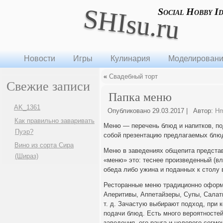
SHIsu.ru
Social Hobby I
Новости
Игры
Кулинария
Моделирован
«
Свадебный торт
Свежие записи
Папка меню
AK_1361
Опубликовано
29.03.2017
|
Автор:
H
Как правильно заваривать
Меню — перечень блюд и напитков, по
Пуэр?
собой презентацию предлагаемых блюд
Вино из сорта Сира
Меню в заведениях общепита представ
(Шираз)
«меню» это: теснее произведенный (в
обеда либо ужина и поданных к столу 
Ресторанные меню традиционно оформл
Аперитивы, Аппетайзеры, Супы, Салат
т. д. Зачастую выбирают подход, при
подачи блюд. Есть много вероятностей
заведения, его ранга и целевого сегм