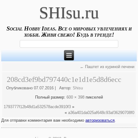
SHIsu.ru
Social Hobby Ideas. Все о мировых увлечениях и
хобби. Живи свежо! Будь в тренде!
←
Паштет из куриной печени
208cd3ef9bd797440c1e1d1e5d8d6ecc
Опубликовано
07.07.2016
|
Автор:
Shisu
Полный размер:
600 × 398
пикселей
1793777f12b48d1a532578acde3910f3
»
«
a36a401da025af648c93af36290708f0
Для отправки комментария вам необходимо
авторизоваться
.