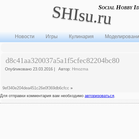
SHIsu.ru
Social Hobby I
Новости
Игры
Кулинария
Моделирован
d8c41aa320037a5a1f5cfec82204bc80
Опубликовано
23.03.2016
|
Автор:
Hmozma
9ef340e204dea451c26e0f369db6cfcc
»
Для отправки комментария вам необходимо
авторизоваться
.